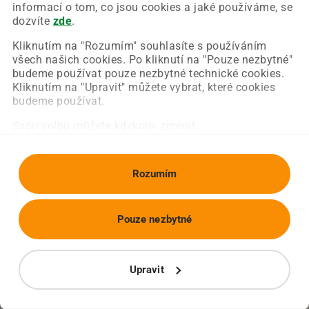
Chyba nastala na naší straně a už ji opravujeme.
informací o tom, co jsou cookies a jaké používáme, se
Zkuste prosím znovu načíst požadovanou stránku.
dozvíte
zde
.
Kliknutím na "Rozumím" souhlasíte s používáním
všech našich cookies. Po kliknutí na "Pouze nezbytné"
Obnovit stránku
Úvodní strana
budeme používat pouze nezbytné technické cookies.
Kliknutím na "Upravit" můžete vybrat, které cookies
budeme používat.
Svou volbu můžete kdykoliv změnit.
Rozumím
Pouze nezbytné
Upravit