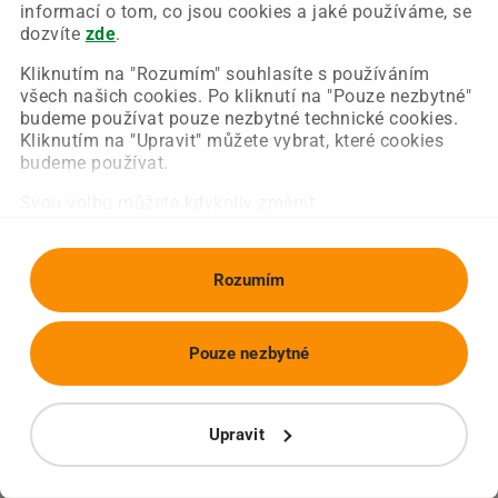
Chyba nastala na naší straně a už ji opravujeme.
informací o tom, co jsou cookies a jaké používáme, se
Zkuste prosím znovu načíst požadovanou stránku.
dozvíte
zde
.
Kliknutím na "Rozumím" souhlasíte s používáním
všech našich cookies. Po kliknutí na "Pouze nezbytné"
Obnovit stránku
Úvodní strana
budeme používat pouze nezbytné technické cookies.
Kliknutím na "Upravit" můžete vybrat, které cookies
budeme používat.
Svou volbu můžete kdykoliv změnit.
Rozumím
Pouze nezbytné
Upravit