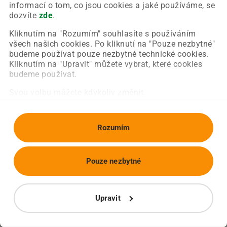
Chyba nastala na naší straně a už ji opravujeme.
informací o tom, co jsou cookies a jaké používáme, se
Zkuste prosím znovu načíst požadovanou stránku.
dozvíte
zde
.
Kliknutím na "Rozumím" souhlasíte s používáním
všech našich cookies. Po kliknutí na "Pouze nezbytné"
Obnovit stránku
Úvodní strana
budeme používat pouze nezbytné technické cookies.
Kliknutím na "Upravit" můžete vybrat, které cookies
budeme používat.
Svou volbu můžete kdykoliv změnit.
Rozumím
Pouze nezbytné
Upravit