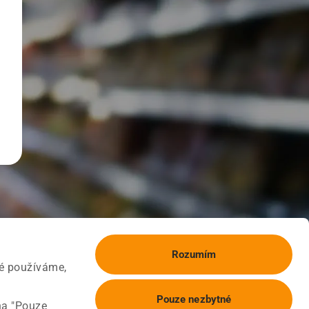
Rozumím
ké používáme,
Pouze nezbytné
na "Pouze