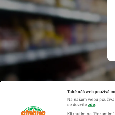
Také náš web používá c
Na našem webu používáme
se dozvíte
zde
.
Kliknutím na "Rozumím" 