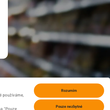
Rozumím
ké používáme,
Pouze nezbytné
na "Pouze