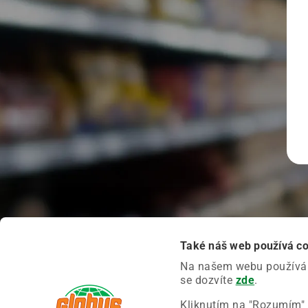
Také náš web používá c
Na našem webu používáme
se dozvíte
zde
.
Kliknutím na "Rozumím" 