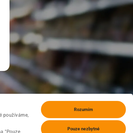
Rozumím
ké používáme,
Pouze nezbytné
na "Pouze