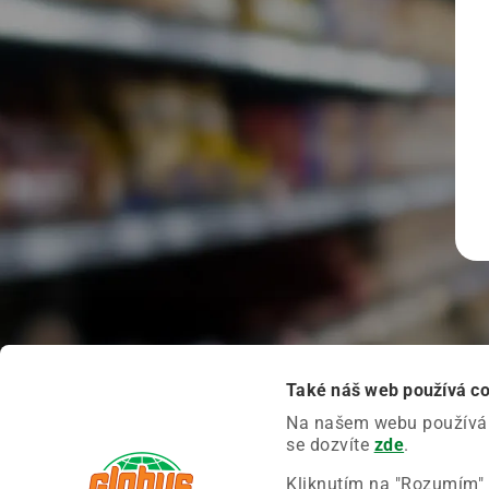
Také náš web používá c
Na našem webu používáme
se dozvíte
zde
.
Kliknutím na "Rozumím" 