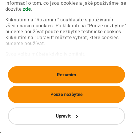
Chyba nastala na naší straně a už ji opravujeme.
informací o tom, co jsou cookies a jaké používáme, se
Zkuste prosím znovu načíst požadovanou stránku.
dozvíte
zde
.
Kliknutím na "Rozumím" souhlasíte s používáním
všech našich cookies. Po kliknutí na "Pouze nezbytné"
Obnovit stránku
Úvodní strana
budeme používat pouze nezbytné technické cookies.
Kliknutím na "Upravit" můžete vybrat, které cookies
budeme používat.
Svou volbu můžete kdykoliv změnit.
Rozumím
Pouze nezbytné
Upravit