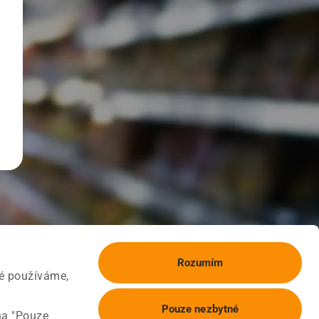
Rozumím
ké používáme,
Pouze nezbytné
na "Pouze