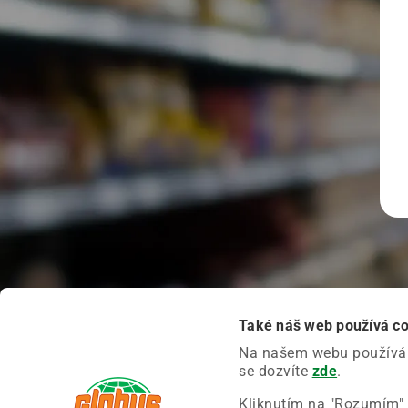
Také náš web používá c
Na našem webu používáme
se dozvíte
zde
.
Kliknutím na "Rozumím" 