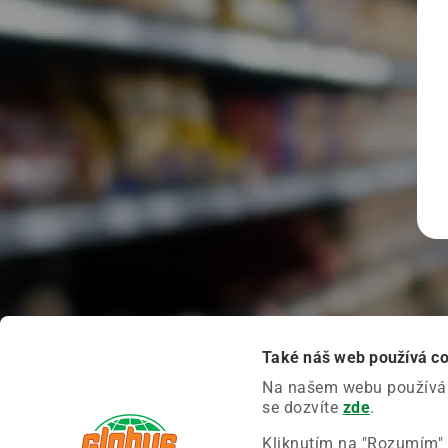
Také náš web používá c
Na našem webu používáme
se dozvíte
zde
.
Kliknutím na "Rozumím" 