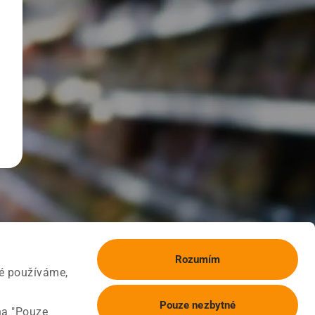
Rozumím
ké používáme,
Pouze nezbytné
na "Pouze