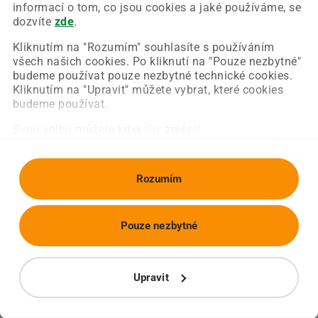
Chyba nastala na naší straně a už ji opravujeme.
informací o tom, co jsou cookies a jaké používáme, se
Zkuste prosím znovu načíst požadovanou stránku.
dozvíte
zde
.
Kliknutím na "Rozumím" souhlasíte s používáním
všech našich cookies. Po kliknutí na "Pouze nezbytné"
Obnovit stránku
Úvodní strana
budeme používat pouze nezbytné technické cookies.
Kliknutím na "Upravit" můžete vybrat, které cookies
budeme používat.
Svou volbu můžete kdykoliv změnit.
Rozumím
Pouze nezbytné
Upravit