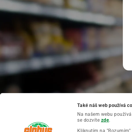
Také náš web používá c
Na našem webu používáme
se dozvíte
zde
.
Kliknutím na "Rozumím" 