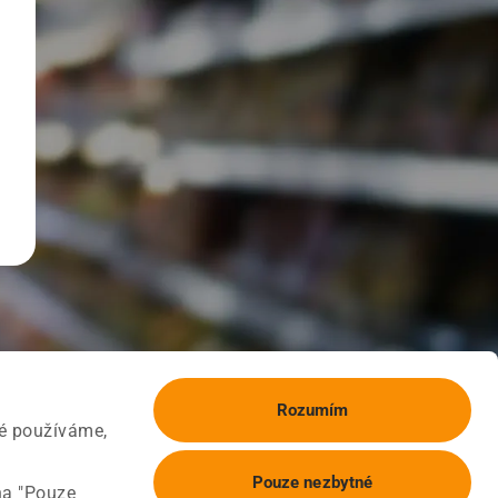
Rozumím
ké používáme,
Pouze nezbytné
na "Pouze