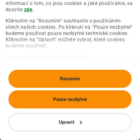
Chyba nastala na naší straně a už ji opravujeme.
informací o tom, co jsou cookies a jaké používáme, se
Zkuste prosím znovu načíst požadovanou stránku.
dozvíte
zde
.
Kliknutím na "Rozumím" souhlasíte s používáním
všech našich cookies. Po kliknutí na "Pouze nezbytné"
Obnovit stránku
Úvodní strana
budeme používat pouze nezbytné technické cookies.
Kliknutím na "Upravit" můžete vybrat, které cookies
budeme používat.
Svou volbu můžete kdykoliv změnit.
Rozumím
Pouze nezbytné
Upravit