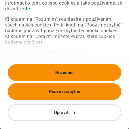
Chyba nastala na naší straně a už ji opravujeme.
informací o tom, co jsou cookies a jaké používáme, se
Zkuste prosím znovu načíst požadovanou stránku.
dozvíte
zde
.
Kliknutím na "Rozumím" souhlasíte s používáním
všech našich cookies. Po kliknutí na "Pouze nezbytné"
Obnovit stránku
Úvodní strana
budeme používat pouze nezbytné technické cookies.
Kliknutím na "Upravit" můžete vybrat, které cookies
budeme používat.
Svou volbu můžete kdykoliv změnit.
Rozumím
Pouze nezbytné
Upravit