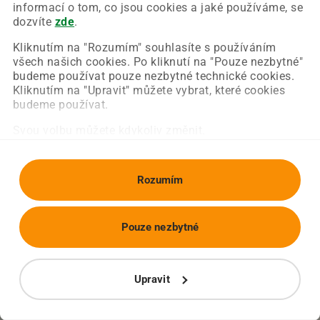
Chyba nastala na naší straně a už ji opravujeme.
informací o tom, co jsou cookies a jaké používáme, se
Zkuste prosím znovu načíst požadovanou stránku.
dozvíte
zde
.
Kliknutím na "Rozumím" souhlasíte s používáním
všech našich cookies. Po kliknutí na "Pouze nezbytné"
Obnovit stránku
Úvodní strana
budeme používat pouze nezbytné technické cookies.
Kliknutím na "Upravit" můžete vybrat, které cookies
budeme používat.
Svou volbu můžete kdykoliv změnit.
Rozumím
Pouze nezbytné
Upravit