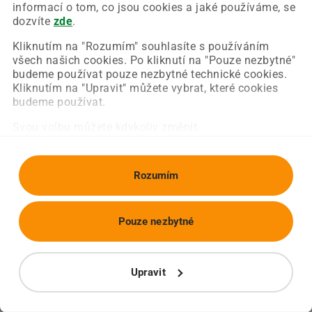
Chyba nastala na naší straně a už ji opravujeme.
informací o tom, co jsou cookies a jaké používáme, se
Zkuste prosím znovu načíst požadovanou stránku.
dozvíte
zde
.
Kliknutím na "Rozumím" souhlasíte s používáním
všech našich cookies. Po kliknutí na "Pouze nezbytné"
Obnovit stránku
Úvodní strana
budeme používat pouze nezbytné technické cookies.
Kliknutím na "Upravit" můžete vybrat, které cookies
budeme používat.
Svou volbu můžete kdykoliv změnit.
Rozumím
Pouze nezbytné
Upravit