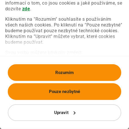
Chyba nastala na naší straně a už ji opravujeme.
informací o tom, co jsou cookies a jaké používáme, se
Zkuste prosím znovu načíst požadovanou stránku.
dozvíte
zde
.
Kliknutím na "Rozumím" souhlasíte s používáním
všech našich cookies. Po kliknutí na "Pouze nezbytné"
Obnovit stránku
Úvodní strana
budeme používat pouze nezbytné technické cookies.
Kliknutím na "Upravit" můžete vybrat, které cookies
budeme používat.
Svou volbu můžete kdykoliv změnit.
Rozumím
Pouze nezbytné
Upravit