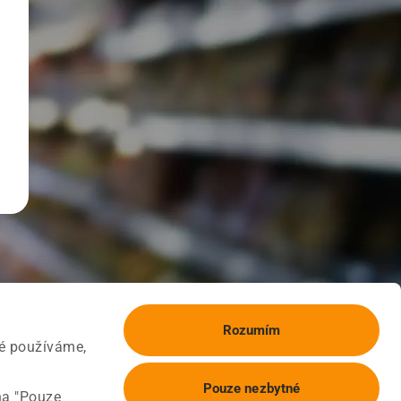
Rozumím
ké používáme,
Pouze nezbytné
na "Pouze