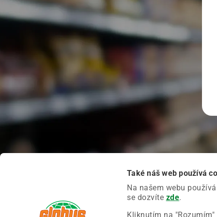
Také náš web používá c
Na našem webu používáme
se dozvíte
zde
.
Kliknutím na "Rozumím" 