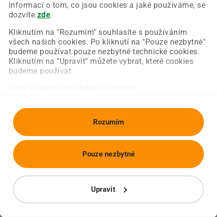
Chyba nastala na naší straně a už ji opravujeme.
informací o tom, co jsou cookies a jaké používáme, se
Zkuste prosím znovu načíst požadovanou stránku.
dozvíte
zde
.
Kliknutím na "Rozumím" souhlasíte s používáním
všech našich cookies. Po kliknutí na "Pouze nezbytné"
Obnovit stránku
Úvodní strana
budeme používat pouze nezbytné technické cookies.
Kliknutím na "Upravit" můžete vybrat, které cookies
budeme používat.
Svou volbu můžete kdykoliv změnit.
Rozumím
Pouze nezbytné
Upravit