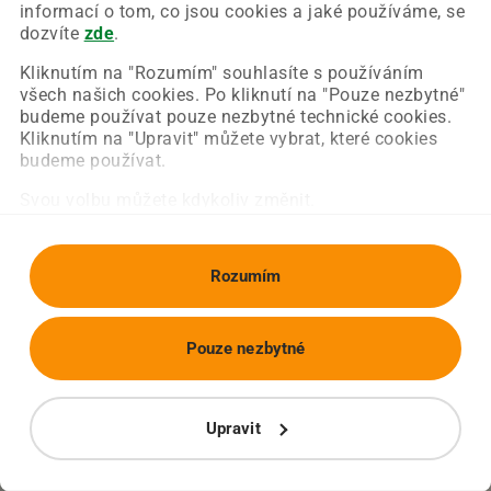
Chyba nastala na naší straně a už ji opravujeme.
informací o tom, co jsou cookies a jaké používáme, se
Zkuste prosím znovu načíst požadovanou stránku.
dozvíte
zde
.
Kliknutím na "Rozumím" souhlasíte s používáním
všech našich cookies. Po kliknutí na "Pouze nezbytné"
Obnovit stránku
Úvodní strana
budeme používat pouze nezbytné technické cookies.
Kliknutím na "Upravit" můžete vybrat, které cookies
budeme používat.
Svou volbu můžete kdykoliv změnit.
Rozumím
Pouze nezbytné
Upravit