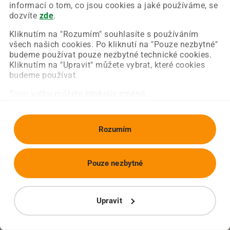
Chyba nastala na naší straně a už ji opravujeme.
informací o tom, co jsou cookies a jaké používáme, se
Zkuste prosím znovu načíst požadovanou stránku.
dozvíte
zde
.
Kliknutím na "Rozumím" souhlasíte s používáním
všech našich cookies. Po kliknutí na "Pouze nezbytné"
Obnovit stránku
Úvodní strana
budeme používat pouze nezbytné technické cookies.
Kliknutím na "Upravit" můžete vybrat, které cookies
budeme používat.
Svou volbu můžete kdykoliv změnit.
Rozumím
Pouze nezbytné
Upravit