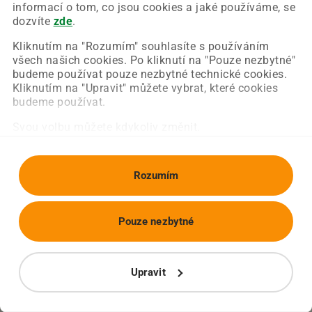
Chyba nastala na naší straně a už ji opravujeme.
informací o tom, co jsou cookies a jaké používáme, se
Zkuste prosím znovu načíst požadovanou stránku.
dozvíte
zde
.
Kliknutím na "Rozumím" souhlasíte s používáním
všech našich cookies. Po kliknutí na "Pouze nezbytné"
Obnovit stránku
Úvodní strana
budeme používat pouze nezbytné technické cookies.
Kliknutím na "Upravit" můžete vybrat, které cookies
budeme používat.
Svou volbu můžete kdykoliv změnit.
Rozumím
Pouze nezbytné
Upravit