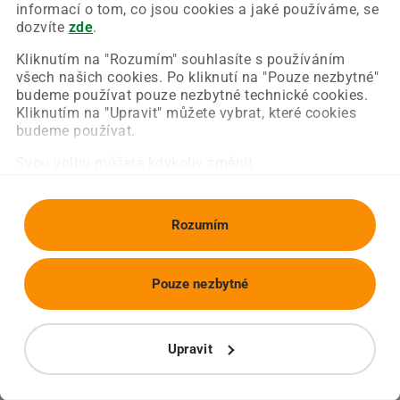
Chyba nastala na naší straně a už ji opravujeme.
informací o tom, co jsou cookies a jaké používáme, se
Zkuste prosím znovu načíst požadovanou stránku.
dozvíte
zde
.
Kliknutím na "Rozumím" souhlasíte s používáním
všech našich cookies. Po kliknutí na "Pouze nezbytné"
Obnovit stránku
Úvodní strana
budeme používat pouze nezbytné technické cookies.
Kliknutím na "Upravit" můžete vybrat, které cookies
budeme používat.
Svou volbu můžete kdykoliv změnit.
Rozumím
Pouze nezbytné
Upravit