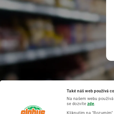
Také náš web používá c
Na našem webu používáme
se dozvíte
zde
.
Kliknutím na "Rozumím" 