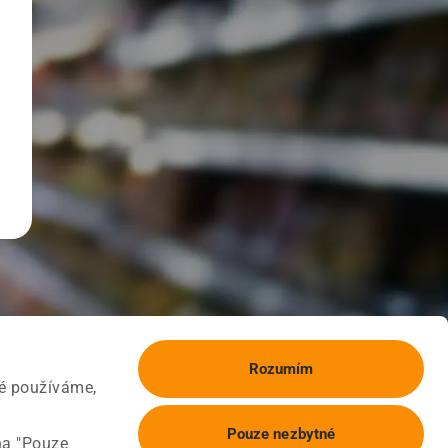
Rozumím
ké používáme,
Pouze nezbytné
na "Pouze