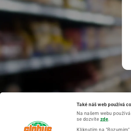
Také náš web používá c
Na našem webu používáme
se dozvíte
zde
.
Kliknutím na "Rozumím" 