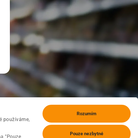
Rozumím
ké používáme,
Pouze nezbytné
na "Pouze