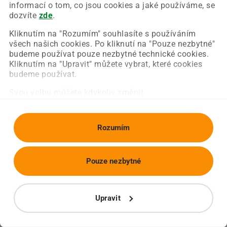
Chyba nastala na naší straně a už ji opravujeme.
informací o tom, co jsou cookies a jaké používáme, se
Zkuste prosím znovu načíst požadovanou stránku.
dozvíte
zde
.
Kliknutím na "Rozumím" souhlasíte s používáním
všech našich cookies. Po kliknutí na "Pouze nezbytné"
Obnovit stránku
Úvodní strana
budeme používat pouze nezbytné technické cookies.
Kliknutím na "Upravit" můžete vybrat, které cookies
budeme používat.
Svou volbu můžete kdykoliv změnit.
Rozumím
Pouze nezbytné
Upravit