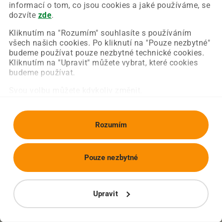
Chyba nastala na naší straně a už ji opravujeme.
informací o tom, co jsou cookies a jaké používáme, se
Zkuste prosím znovu načíst požadovanou stránku.
dozvíte
zde
.
Kliknutím na "Rozumím" souhlasíte s používáním
všech našich cookies. Po kliknutí na "Pouze nezbytné"
Obnovit stránku
Úvodní strana
budeme používat pouze nezbytné technické cookies.
Kliknutím na "Upravit" můžete vybrat, které cookies
budeme používat.
Svou volbu můžete kdykoliv změnit.
Rozumím
Pouze nezbytné
Upravit