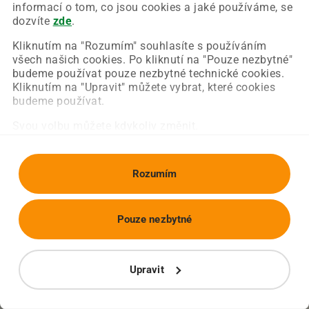
Chyba nastala na naší straně a už ji opravujeme.
informací o tom, co jsou cookies a jaké používáme, se
Zkuste prosím znovu načíst požadovanou stránku.
dozvíte
zde
.
Kliknutím na "Rozumím" souhlasíte s používáním
všech našich cookies. Po kliknutí na "Pouze nezbytné"
Obnovit stránku
Úvodní strana
budeme používat pouze nezbytné technické cookies.
Kliknutím na "Upravit" můžete vybrat, které cookies
budeme používat.
Svou volbu můžete kdykoliv změnit.
Rozumím
Pouze nezbytné
Upravit