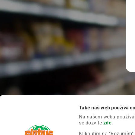
Také náš web používá c
Na našem webu používáme
se dozvíte
zde
.
Kliknutím na "Rozumím" 