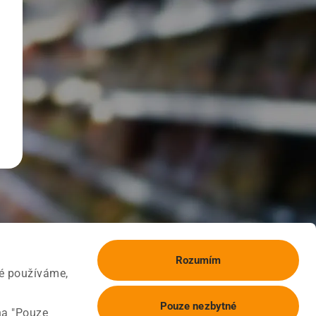
Rozumím
ké používáme,
Pouze nezbytné
na "Pouze