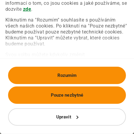
Chyba nastala na naší straně a už ji opravujeme.
informací o tom, co jsou cookies a jaké používáme, se
Zkuste prosím znovu načíst požadovanou stránku.
dozvíte
zde
.
Kliknutím na "Rozumím" souhlasíte s používáním
všech našich cookies. Po kliknutí na "Pouze nezbytné"
Obnovit stránku
Úvodní strana
budeme používat pouze nezbytné technické cookies.
Kliknutím na "Upravit" můžete vybrat, které cookies
budeme používat.
Svou volbu můžete kdykoliv změnit.
Rozumím
Pouze nezbytné
Upravit