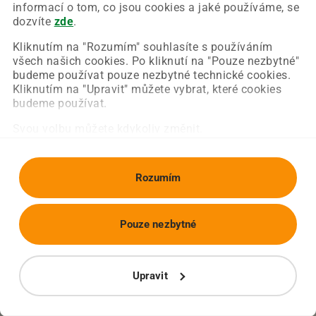
Chyba nastala na naší straně a už ji opravujeme.
informací o tom, co jsou cookies a jaké používáme, se
Zkuste prosím znovu načíst požadovanou stránku.
dozvíte
zde
.
Kliknutím na "Rozumím" souhlasíte s používáním
všech našich cookies. Po kliknutí na "Pouze nezbytné"
Obnovit stránku
Úvodní strana
budeme používat pouze nezbytné technické cookies.
Kliknutím na "Upravit" můžete vybrat, které cookies
budeme používat.
Svou volbu můžete kdykoliv změnit.
Rozumím
Pouze nezbytné
Upravit