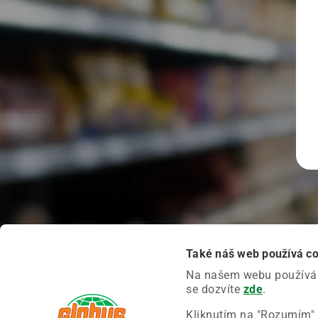
Také náš web používá c
Na našem webu používáme
se dozvíte
zde
.
Kliknutím na "Rozumím" 