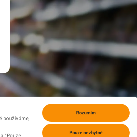
Rozumím
ké používáme,
Pouze nezbytné
na "Pouze