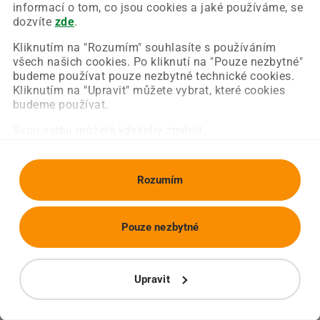
Chyba nastala na naší straně a už ji opravujeme.
informací o tom, co jsou cookies a jaké používáme, se
Zkuste prosím znovu načíst požadovanou stránku.
dozvíte
zde
.
Kliknutím na "Rozumím" souhlasíte s používáním
všech našich cookies. Po kliknutí na "Pouze nezbytné"
Obnovit stránku
Úvodní strana
budeme používat pouze nezbytné technické cookies.
Kliknutím na "Upravit" můžete vybrat, které cookies
budeme používat.
Svou volbu můžete kdykoliv změnit.
Rozumím
Pouze nezbytné
Upravit