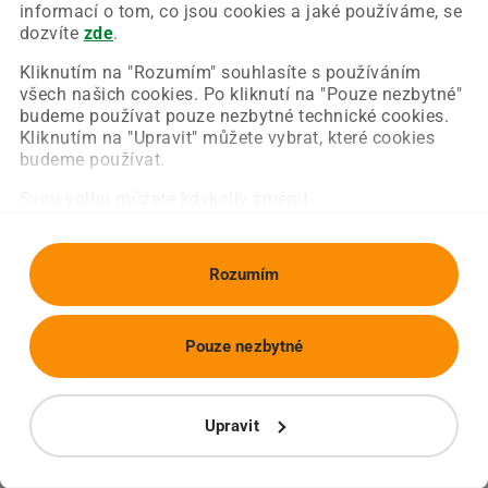
Chyba nastala na naší straně a už ji opravujeme.
informací o tom, co jsou cookies a jaké používáme, se
Zkuste prosím znovu načíst požadovanou stránku.
dozvíte
zde
.
Kliknutím na "Rozumím" souhlasíte s používáním
všech našich cookies. Po kliknutí na "Pouze nezbytné"
Obnovit stránku
Úvodní strana
budeme používat pouze nezbytné technické cookies.
Kliknutím na "Upravit" můžete vybrat, které cookies
budeme používat.
Svou volbu můžete kdykoliv změnit.
Rozumím
Pouze nezbytné
Upravit