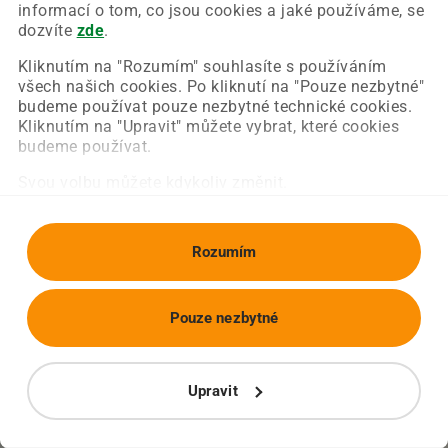
Chyba nastala na naší straně a už ji opravujeme.
informací o tom, co jsou cookies a jaké používáme, se
Zkuste prosím znovu načíst požadovanou stránku.
dozvíte
zde
.
Kliknutím na "Rozumím" souhlasíte s používáním
všech našich cookies. Po kliknutí na "Pouze nezbytné"
Obnovit stránku
Úvodní strana
budeme používat pouze nezbytné technické cookies.
Kliknutím na "Upravit" můžete vybrat, které cookies
budeme používat.
Svou volbu můžete kdykoliv změnit.
Rozumím
Pouze nezbytné
Upravit