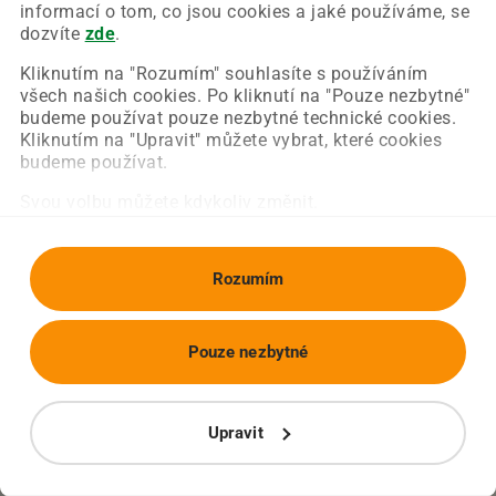
Chyba nastala na naší straně a už ji opravujeme.
informací o tom, co jsou cookies a jaké používáme, se
Zkuste prosím znovu načíst požadovanou stránku.
dozvíte
zde
.
Kliknutím na "Rozumím" souhlasíte s používáním
všech našich cookies. Po kliknutí na "Pouze nezbytné"
Obnovit stránku
Úvodní strana
budeme používat pouze nezbytné technické cookies.
Kliknutím na "Upravit" můžete vybrat, které cookies
budeme používat.
Svou volbu můžete kdykoliv změnit.
Rozumím
Pouze nezbytné
Upravit