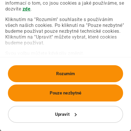
Chyba nastala na naší straně a už ji opravujeme.
informací o tom, co jsou cookies a jaké používáme, se
Zkuste prosím znovu načíst požadovanou stránku.
dozvíte
zde
.
Kliknutím na "Rozumím" souhlasíte s používáním
všech našich cookies. Po kliknutí na "Pouze nezbytné"
Obnovit stránku
Úvodní strana
budeme používat pouze nezbytné technické cookies.
Kliknutím na "Upravit" můžete vybrat, které cookies
budeme používat.
Svou volbu můžete kdykoliv změnit.
Rozumím
Pouze nezbytné
Upravit