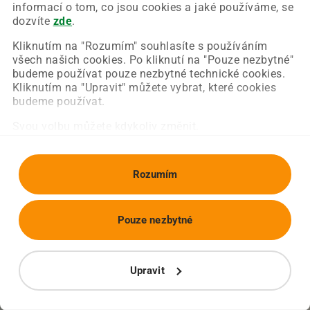
Chyba nastala na naší straně a už ji opravujeme.
informací o tom, co jsou cookies a jaké používáme, se
Zkuste prosím znovu načíst požadovanou stránku.
dozvíte
zde
.
Kliknutím na "Rozumím" souhlasíte s používáním
všech našich cookies. Po kliknutí na "Pouze nezbytné"
Obnovit stránku
Úvodní strana
budeme používat pouze nezbytné technické cookies.
Kliknutím na "Upravit" můžete vybrat, které cookies
budeme používat.
Svou volbu můžete kdykoliv změnit.
Rozumím
Pouze nezbytné
Upravit