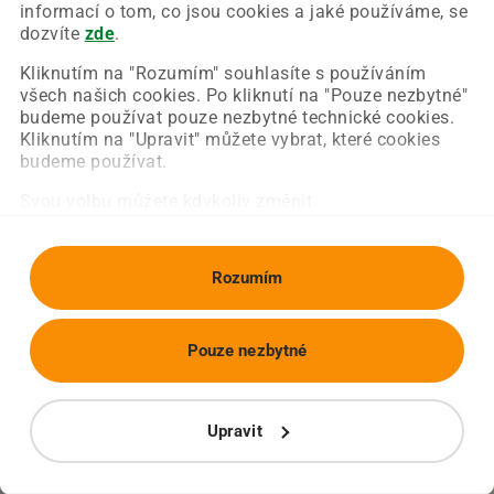
Chyba nastala na naší straně a už ji opravujeme.
informací o tom, co jsou cookies a jaké používáme, se
Zkuste prosím znovu načíst požadovanou stránku.
dozvíte
zde
.
Kliknutím na "Rozumím" souhlasíte s používáním
všech našich cookies. Po kliknutí na "Pouze nezbytné"
Obnovit stránku
Úvodní strana
budeme používat pouze nezbytné technické cookies.
Kliknutím na "Upravit" můžete vybrat, které cookies
budeme používat.
Svou volbu můžete kdykoliv změnit.
Rozumím
Pouze nezbytné
Upravit