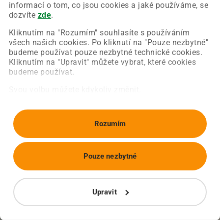
Chyba nastala na naší straně a už ji opravujeme.
informací o tom, co jsou cookies a jaké používáme, se
Zkuste prosím znovu načíst požadovanou stránku.
dozvíte
zde
.
Kliknutím na "Rozumím" souhlasíte s používáním
všech našich cookies. Po kliknutí na "Pouze nezbytné"
Obnovit stránku
Úvodní strana
budeme používat pouze nezbytné technické cookies.
Kliknutím na "Upravit" můžete vybrat, které cookies
budeme používat.
Svou volbu můžete kdykoliv změnit.
Rozumím
Pouze nezbytné
Upravit