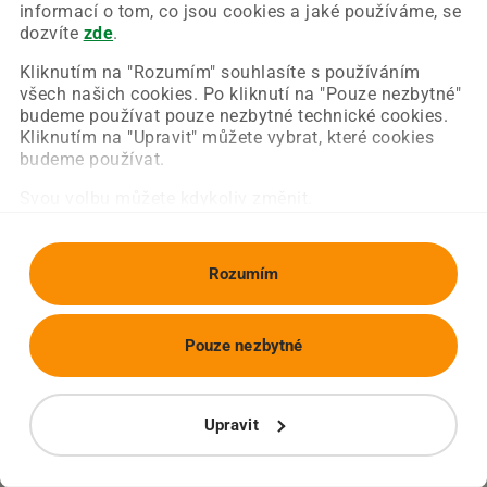
Chyba nastala na naší straně a už ji opravujeme.
informací o tom, co jsou cookies a jaké používáme, se
Zkuste prosím znovu načíst požadovanou stránku.
dozvíte
zde
.
Kliknutím na "Rozumím" souhlasíte s používáním
všech našich cookies. Po kliknutí na "Pouze nezbytné"
Obnovit stránku
Úvodní strana
budeme používat pouze nezbytné technické cookies.
Kliknutím na "Upravit" můžete vybrat, které cookies
budeme používat.
Svou volbu můžete kdykoliv změnit.
Rozumím
Pouze nezbytné
Upravit