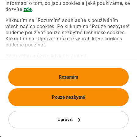
Chyba nastala na naší straně a už ji opravujeme.
informací o tom, co jsou cookies a jaké používáme, se
Zkuste prosím znovu načíst požadovanou stránku.
dozvíte
zde
.
Kliknutím na "Rozumím" souhlasíte s používáním
všech našich cookies. Po kliknutí na "Pouze nezbytné"
Obnovit stránku
Úvodní strana
budeme používat pouze nezbytné technické cookies.
Kliknutím na "Upravit" můžete vybrat, které cookies
budeme používat.
Svou volbu můžete kdykoliv změnit.
Rozumím
Pouze nezbytné
Upravit