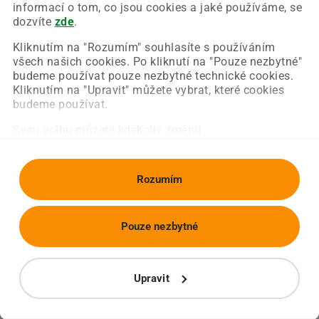
Chyba nastala na naší straně a už ji opravujeme.
informací o tom, co jsou cookies a jaké používáme, se
Zkuste prosím znovu načíst požadovanou stránku.
dozvíte
zde
.
Kliknutím na "Rozumím" souhlasíte s používáním
všech našich cookies. Po kliknutí na "Pouze nezbytné"
Obnovit stránku
Úvodní strana
budeme používat pouze nezbytné technické cookies.
Kliknutím na "Upravit" můžete vybrat, které cookies
budeme používat.
Svou volbu můžete kdykoliv změnit.
Rozumím
Pouze nezbytné
Upravit