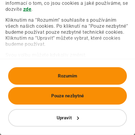
Chyba nastala na naší straně a už ji opravujeme.
informací o tom, co jsou cookies a jaké používáme, se
Zkuste prosím znovu načíst požadovanou stránku.
dozvíte
zde
.
Kliknutím na "Rozumím" souhlasíte s používáním
všech našich cookies. Po kliknutí na "Pouze nezbytné"
Obnovit stránku
Úvodní strana
budeme používat pouze nezbytné technické cookies.
Kliknutím na "Upravit" můžete vybrat, které cookies
budeme používat.
Svou volbu můžete kdykoliv změnit.
Rozumím
Pouze nezbytné
Upravit