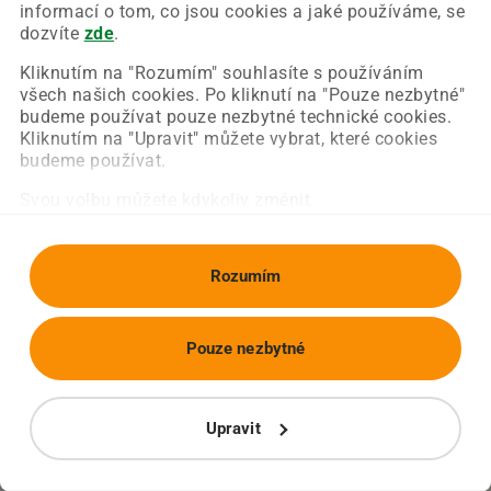
Chyba nastala na naší straně a už ji opravujeme.
informací o tom, co jsou cookies a jaké používáme, se
Zkuste prosím znovu načíst požadovanou stránku.
dozvíte
zde
.
Kliknutím na "Rozumím" souhlasíte s používáním
všech našich cookies. Po kliknutí na "Pouze nezbytné"
Obnovit stránku
Úvodní strana
budeme používat pouze nezbytné technické cookies.
Kliknutím na "Upravit" můžete vybrat, které cookies
budeme používat.
Svou volbu můžete kdykoliv změnit.
Rozumím
Pouze nezbytné
Upravit