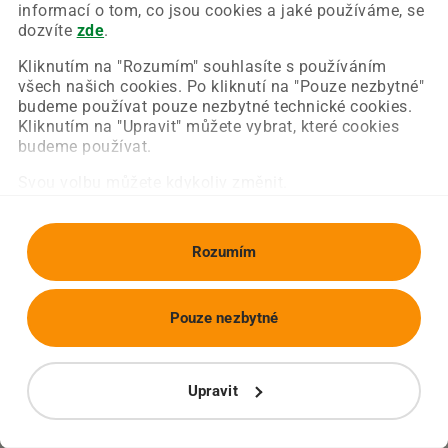
Chyba nastala na naší straně a už ji opravujeme.
informací o tom, co jsou cookies a jaké používáme, se
Zkuste prosím znovu načíst požadovanou stránku.
dozvíte
zde
.
Kliknutím na "Rozumím" souhlasíte s používáním
všech našich cookies. Po kliknutí na "Pouze nezbytné"
Obnovit stránku
Úvodní strana
budeme používat pouze nezbytné technické cookies.
Kliknutím na "Upravit" můžete vybrat, které cookies
budeme používat.
Svou volbu můžete kdykoliv změnit.
Rozumím
Pouze nezbytné
Upravit