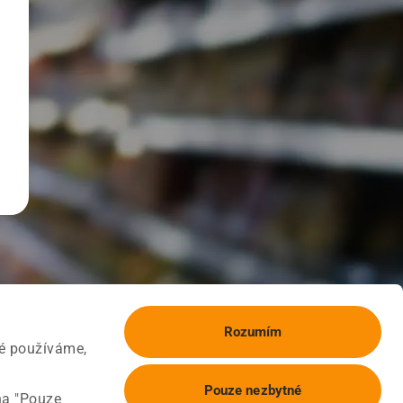
Rozumím
ké používáme,
Pouze nezbytné
na "Pouze