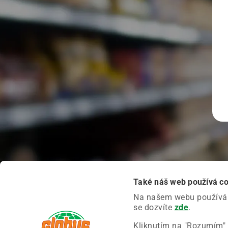
Také náš web používá c
Na našem webu používáme
se dozvíte
zde
.
Kliknutím na "Rozumím" 