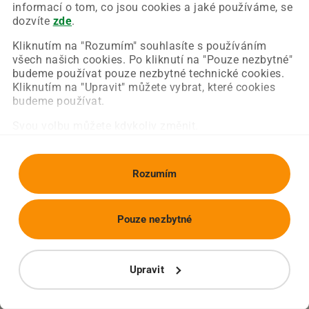
Chyba nastala na naší straně a už ji opravujeme.
informací o tom, co jsou cookies a jaké používáme, se
Zkuste prosím znovu načíst požadovanou stránku.
dozvíte
zde
.
Kliknutím na "Rozumím" souhlasíte s používáním
všech našich cookies. Po kliknutí na "Pouze nezbytné"
Obnovit stránku
Úvodní strana
budeme používat pouze nezbytné technické cookies.
Kliknutím na "Upravit" můžete vybrat, které cookies
budeme používat.
Svou volbu můžete kdykoliv změnit.
Rozumím
Pouze nezbytné
Upravit