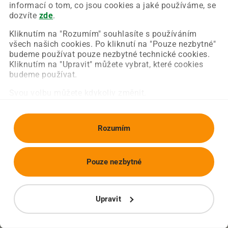
Chyba nastala na naší straně a už ji opravujeme.
informací o tom, co jsou cookies a jaké používáme, se
Zkuste prosím znovu načíst požadovanou stránku.
dozvíte
zde
.
Kliknutím na "Rozumím" souhlasíte s používáním
všech našich cookies. Po kliknutí na "Pouze nezbytné"
Obnovit stránku
Úvodní strana
budeme používat pouze nezbytné technické cookies.
Kliknutím na "Upravit" můžete vybrat, které cookies
budeme používat.
Svou volbu můžete kdykoliv změnit.
Rozumím
Pouze nezbytné
Upravit