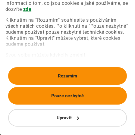
Chyba nastala na naší straně a už ji opravujeme.
informací o tom, co jsou cookies a jaké používáme, se
Zkuste prosím znovu načíst požadovanou stránku.
dozvíte
zde
.
Kliknutím na "Rozumím" souhlasíte s používáním
všech našich cookies. Po kliknutí na "Pouze nezbytné"
Obnovit stránku
Úvodní strana
budeme používat pouze nezbytné technické cookies.
Kliknutím na "Upravit" můžete vybrat, které cookies
budeme používat.
Svou volbu můžete kdykoliv změnit.
Rozumím
Pouze nezbytné
Upravit