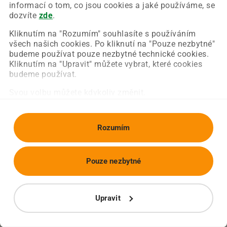
Chyba nastala na naší straně a už ji opravujeme.
informací o tom, co jsou cookies a jaké používáme, se
Zkuste prosím znovu načíst požadovanou stránku.
dozvíte
zde
.
Kliknutím na "Rozumím" souhlasíte s používáním
všech našich cookies. Po kliknutí na "Pouze nezbytné"
Obnovit stránku
Úvodní strana
budeme používat pouze nezbytné technické cookies.
Kliknutím na "Upravit" můžete vybrat, které cookies
budeme používat.
Svou volbu můžete kdykoliv změnit.
Rozumím
Pouze nezbytné
Upravit